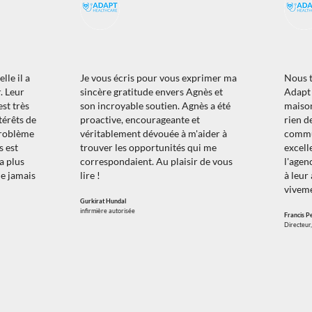
lle il a
Je vous écris pour vous exprimer ma
Nous t
r. Leur
sincère gratitude envers Agnès et
Adapt 
est très
son incroyable soutien. Agnès a été
maison
ntérêts de
proactive, encourageante et
rien de
problème
véritablement dévouée à m'aider à
commu
s est
trouver les opportunités qui me
excell
a plus
correspondaient. Au plaisir de vous
l'agen
ie jamais
lire !
à leur
viveme
Gurkirat Hundal
infirmière autorisée
Francis Pe
Directeur,