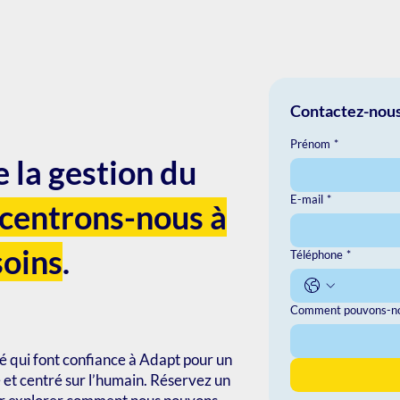
Contactez-nou
Prénom
*
 la gestion du
E-mail
*
centrons-nous à
soins
.
Téléphone
*
Comment pouvons-nou
é qui font confiance à Adapt pour un
é et centré sur l’humain. Réservez un