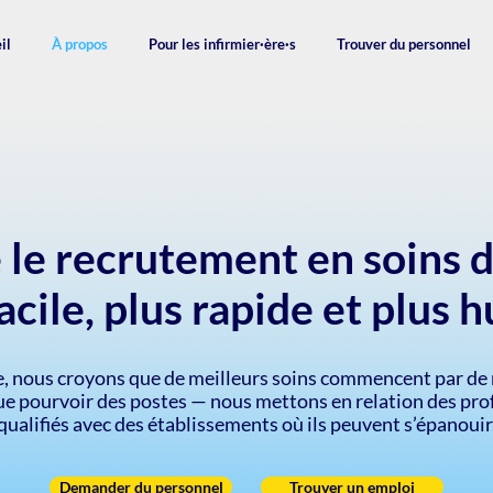
il
À propos
Pour les infirmier·ère·s
Trouver du personnel
le recrutement en soins d
acile, plus rapide et plus 
, nous croyons que de meilleurs soins commencent par de 
ue pourvoir des postes — nous mettons en relation des prof
qualifiés avec des établissements où ils peuvent s’épanouir
Demander du personnel
Trouver un emploi